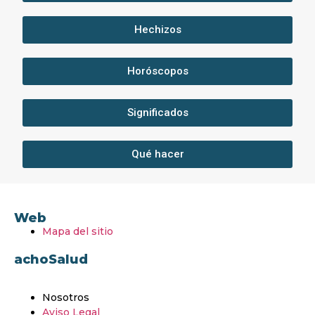
Hechizos
Horóscopos
Significados
Qué hacer
Web
Mapa del sitio
achoSalud
Nosotros
Aviso Legal