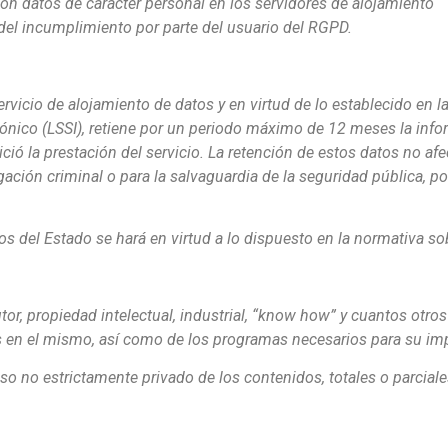
con datos de carácter personal en los servidores de alojamiento
el incumplimiento por parte del usuario del RGPD.
icio de alojamiento de datos y en virtud de lo establecido en la
ónico (LSSI), retiene por un periodo máximo de 12 meses la infor
ció la prestación del servicio. La retención de estos datos no af
gación criminal o para la salvaguardia de la seguridad pública, p
s del Estado se hará en virtud a lo dispuesto en la normativa so
tor, propiedad intelectual, industrial, “know how” y cuantos otr
os en el mismo, así como de los programas necesarios para su im
so no estrictamente privado de los contenidos, totales o parciale