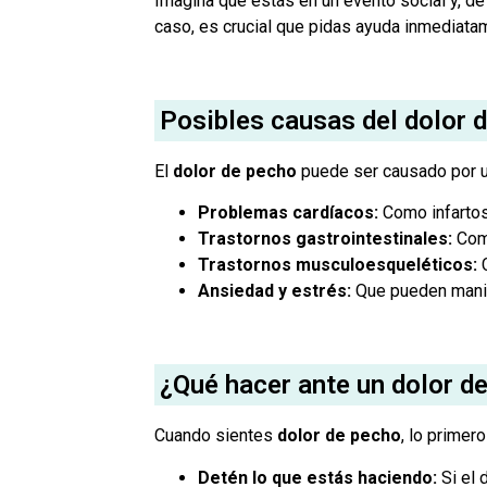
Imagina que estás en un evento social y, de 
caso, es crucial que pidas ayuda inmediatam
Posibles causas del dolor 
El
dolor de pecho
puede ser causado por u
Problemas cardíacos:
Como infartos
Trastornos gastrointestinales:
Como
Trastornos musculoesqueléticos:
C
Ansiedad y estrés:
Que pueden manif
¿Qué hacer ante un dolor d
Cuando sientes
dolor de pecho
, lo primer
Detén lo que estás haciendo:
Si el 