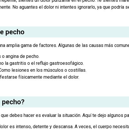
repente, sientes un dolor punzante en el pecho. Te sientes marea
ente. No aguantes el dolor ni intentes ignorarlo, ya que podría s
de pecho
na amplia gama de factores. Algunas de las causas más comune
 o angina de pecho.
 la gastritis o el reflujo gastroesofágico.
omo lesiones en los músculos o costillas.
estarse físicamente mediante el dolor.
e pecho?
o que debes hacer es evaluar la situación. Aquí te dejo algunos p
dolor es intenso, detente y descansa. A veces, el cuerpo necesi