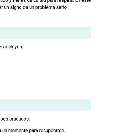
do y tienes dificultad para respirar. En este
er un signo de un problema serio.
s incluyen:
asos prácticos:
ta un momento para recuperarse.