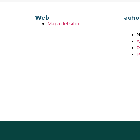
Web
acho
Mapa del sitio
N
A
P
P