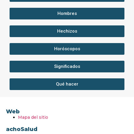
Hombres
Hechizos
Horóscopos
Significados
Qué hacer
Web
Mapa del sitio
achoSalud