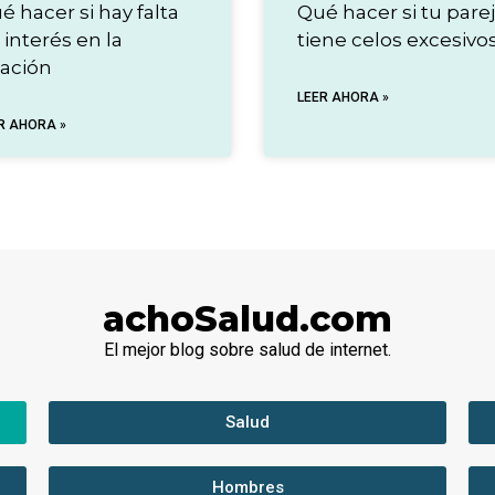
é hacer si hay falta
Qué hacer si tu pare
 interés en la
tiene celos excesivo
lación
LEER AHORA »
R AHORA »
achoSalud.com
El mejor blog sobre salud de internet.
Salud
Hombres