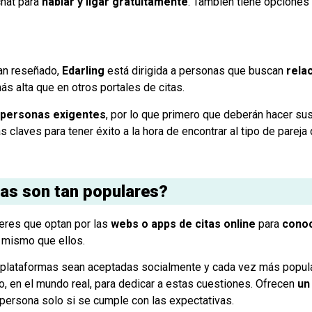
chat para
hablar y ligar gratuitamente
. También tiene opciones p
han reseñado,
Edarling
está dirigida a personas que buscan
rela
s alta que en otros portales de citas.
a personas exigentes
, por lo que primero que deberán hacer su
s claves para tener éxito a la hora de encontrar al tipo de parej
tas son tan populares?
eres que optan por las
webs o apps de citas online
para
conoc
 mismo que ellos.
ás plataformas sean aceptadas socialmente y cada vez más popul
o, en el mundo real, para dedicar a estas cuestiones. Ofrecen
un
 persona solo si se cumple con las expectativas.