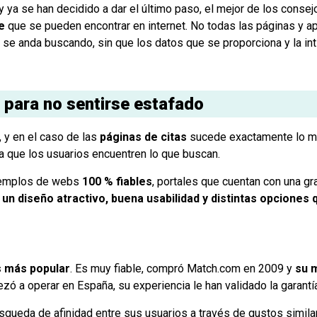
y ya se han decidido a dar el último paso, el mejor de los conse
e
que se pueden encontrar en internet. No todas las páginas y ap
e se anda buscando, sin que los datos que se proporciona y la i
d para no sentirse estafado
, y en el caso de las
páginas de citas
sucede exactamente lo m
ra que los usuarios encuentren lo que buscan.
ejemplos de webs
100 % fiables
, portales que cuentan con una gr
n
un diseño atractivo, buena usabilidad y distintas opciones 
s más popular
. Es muy fiable, compró Match.com en 2009 y
su m
ezó a operar en España, su experiencia le han validado la garant
squeda de afinidad entre sus usuarios a través de gustos simila