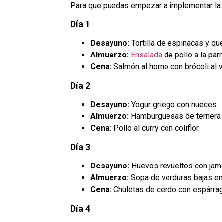
Para que puedas empezar a implementar l
Día 1
Desayuno:
Tortilla de espinacas y qu
Almuerzo:
Ensalada
de pollo a la par
Cena:
Salmón al horno con brócoli al v
Día 2
Desayuno:
Yogur griego con nueces.
Almuerzo:
Hamburguesas de ternera 
Cena:
Pollo al curry con coliflor.
Día 3
Desayuno:
Huevos revueltos con jam
Almuerzo:
Sopa de verduras bajas en
Cena:
Chuletas de cerdo con espárra
Día 4