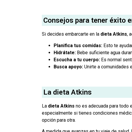
Consejos para tener éxito e
Si decides embarcarte en la
dieta Atkins
, 
Planifica tus comidas:
Esto te ayudar
Hidrátate:
Bebe suficiente agua durant
Escucha a tu cuerpo:
Es normal senti
Busca apoyo:
Unirte a comunidades e
La dieta Atkins
La
dieta Atkins
no es adecuada para todo el
especialmente si tienes condiciones médica
opción para otra.
A medida que avanzas en tu viaje de salud, l