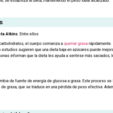
e, se estabiliza la dieta, manteniendo el peso ideal alcanzado.
ns
eta Atkins
. Entre ellos:
 carbohidratos, el cuerpo comienza a
quemar grasa
rápidamente.
estudios sugieren que una dieta baja en azúcares puede mejorar
nas informan que la dieta les ayuda a sentirse más saciados, 
ambia de fuente de energía de glucosa a grasa. Este proceso se ll
 de grasa, que se traduce en una pérdida de peso efectiva. Ad