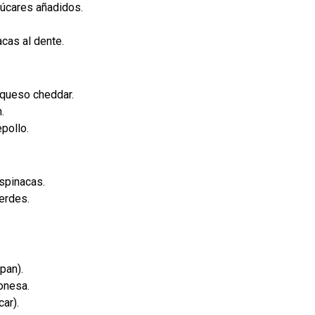
zúcares añadidos.
acas al dente.
 queso cheddar.
.
pollo.
spinacas.
verdes.
pan).
onesa.
ar).